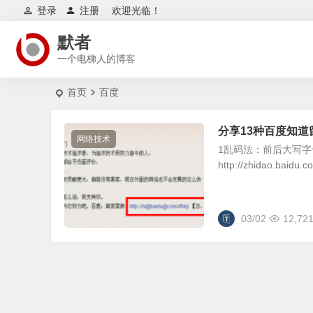
登录
注册
欢迎光临！
默者
一个电梯人的博客
首页
百度
分享13种百度知
网络技术
1乱码法：前后大写字母随
http://zhidao.baidu
03/02
12,72