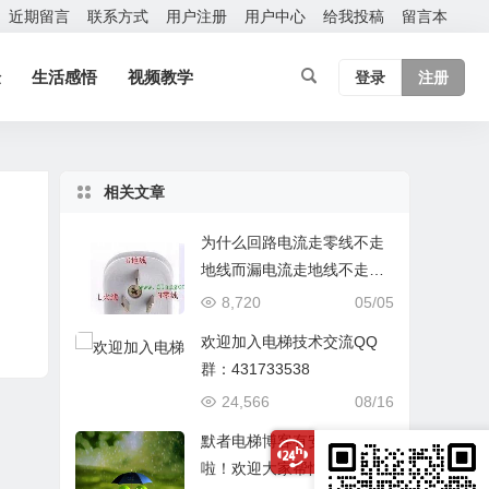
近期留言
联系方式
用户注册
用户中心
给我投稿
留言本
验
生活感悟
视频教学
登录
注册
相关文章
为什么回路电流走零线不走
地线而漏电流走地线不走零
线？
8,720
05/05
欢迎加入电梯技术交流QQ
群：431733538
24,566
08/16
默者电梯博客有安卓版APP
啦！欢迎大家帮忙测试