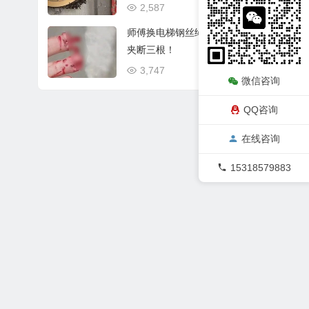
2,587
01/09
师傅换电梯钢丝绳，手指被
夹断三根！
3,747
12/13
微信咨询
QQ咨询
在线咨询
15318579883