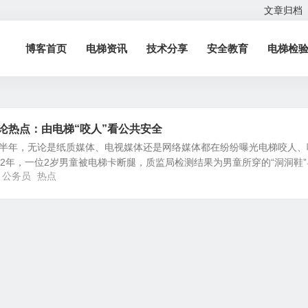
文章归档
博客首页
电梯资讯
技术分享
安全教育
电梯检
申论热点：由电梯“咬人”看公共安全
5上半年，无论是纸质媒体、电视媒体还是网络媒体都在纷纷曝光电梯咬人、
12年，一位2岁男童被电梯卡断腿，质监局检测结果为男童所穿的“洞洞鞋”
公务员
热点