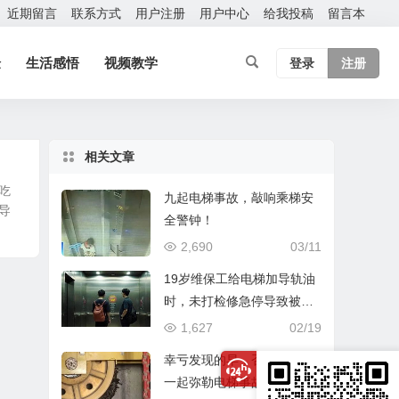
近期留言
联系方式
用户注册
用户中心
给我投稿
留言本
验
生活感悟
视频教学
登录
注册
相关文章
吃
九起电梯事故，敲响乘梯安
导
全警钟！
2,690
03/11
19岁维保工给电梯加导轨油
时，未打检修急停导致被挤
压身亡！
1,627
02/19
幸亏发现的早，否则或又是
一起弥勒电梯事故