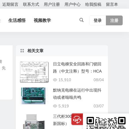
近期留言
联系方式
用户注册
用户中心
给我投稿
留言本
验
生活感悟
视频教学
登录
注册
相关文章
讲
日立电梯安全回路和门锁回
，先
路（中文注释）型号：HCA
15,910
08/04
默纳克电梯在运行中出现抖
动或者嗡嗡共鸣
5,919
03/07
三代柜3000-B调试指导（含
新国标）