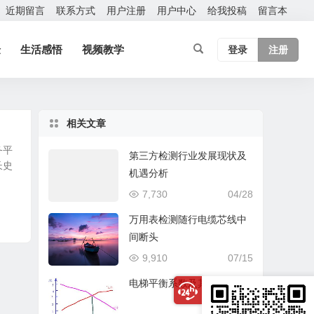
近期留言
联系方式
用户注册
用户中心
给我投稿
留言本
验
生活感悟
视频教学
登录
注册
相关文章
务平
第三方检测行业发展现状及
长史
机遇分析
7,730
04/28
万用表检测随行电缆芯线中
间断头
9,910
07/15
电梯平衡系数及其检测