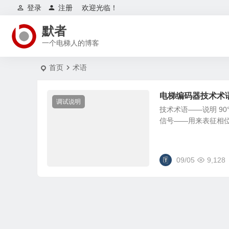
登录
注册
欢迎光临！
默者
一个电梯人的博客
首页
术语
电梯编码器技术术
调试说明
技术术语——说明 90
信号——用来表征相位差
09/05
9,128