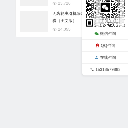
23,726
09/20
无齿轮曳引机编码器更换步
骤（图文版）
24,055
08/29
微信咨询
QQ咨询
在线咨询
15318579883