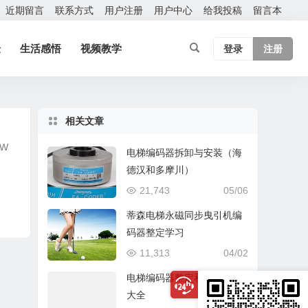
近期留言
联系方式
用户注册
用户中心
给我投稿
留言本
验
生活感悟
视频教学
登录
注册
相关文章
W
电梯编码器拆卸与安装（海
德汉和多摩川）
21,743
05/06
蒂森电梯永磁同步曳引机编
码器整定学习
11,313
04/02
电梯编码器整定和主机整定
大全