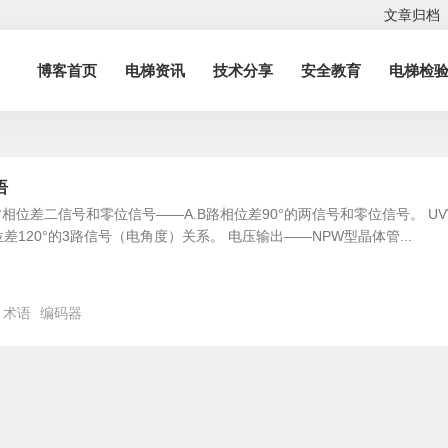
文章归档
博客首页
电梯资讯
技术分享
安全教育
电梯检
语
°相位差二信号和零位信号——A.B路相位差90°的两信号和零位信号。 UV
120°的3路信号（电角度）关系。 电压输出——NPW型晶体管...
术语
编码器