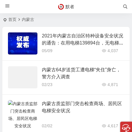
默者
首页
内蒙古
2021年内蒙古自治区特种设备安全状况
的通告：在用电梯139894台，无电梯事
故发生!
05/09
4,037
内蒙古64岁送货工遭电梯“夹住”身亡，
警方介入调查
02/23
4,871
内蒙古质监部门突击检查商场、居民区
电梯安全状况
02/02
4,617