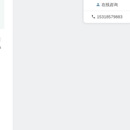
在线咨询
15318579883
获
评