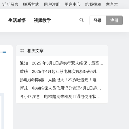
近期留言
联系方式
用户注册
用户中心
给我投稿
留言本
验
生活感悟
视频教学
登录
注册
相关文章
）
通知：2025 年3月1日起实行双人维保，最高保养60台，4月1日起扫码保养
重磅！2025年4月起江苏电梯实现扫码检测，检验员在2个设区市检测或者月超80台将成重点关照对象
拆电梯制动器，风险很大！不拆吧违规！电梯人太难！
新规：电梯维保人员信用记分管理4月1日起实行
各小区注意：电梯超期未检测且通电使用状态，最高将要面临10万元罚款！