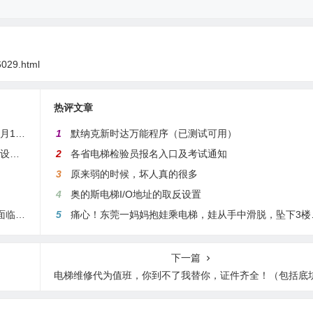
6029.html
热评文章
通知：2025 年3月1日起实行双人维保，最高保养60台，4月1日起扫码保养
1
默纳克新时达万能程序（已测试可用）
重磅！2025年4月起江苏电梯实现扫码检测，检验员在2个设区市检测或者月超80台将成重点关照对象
2
各省电梯检验员报名入口及考试通知
3
原来弱的时候，坏人真的很多
4
奥的斯电梯I/O地址的取反设置
各小区注意：电梯超期未检测且通电使用状态，最高将要面临10万元罚款！
5
痛心！东莞一妈妈抱娃乘电梯，娃从手中滑脱，坠下3楼身亡
下一篇
电梯维修代为值班，你到不了我替你，证件齐全！（包括底坑垃圾清理