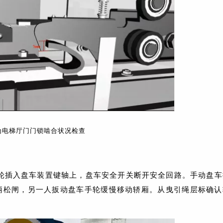
为电梯厅门门锁啮合状况检查
轮插入盘车装置键轴上，盘车安全开关断开安全回路。手动盘车
柄松闸，另一人扳动盘车手轮缓慢移动轿厢。从曳引绳层标确认