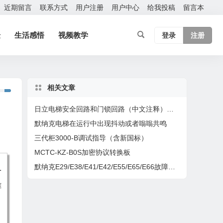
近期留言
联系方式
用户注册
用户中心
给我投稿
留言本
验
生活感悟
视频教学
登录
注册
相关文章
日立电梯安全回路和门锁回路（中文注释）型号：HCA
默纳克电梯在运行中出现抖动或者嗡嗡共鸣
三代柜3000-B调试指导（含新国标）
MCTC-KZ-B0S加密协议转换板
默纳克E29/E38/E41/E42/E55/E65/E66故障处理
一
难