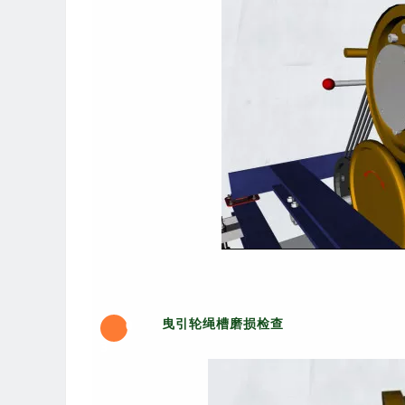
曳引轮绳槽磨损检查
0
3