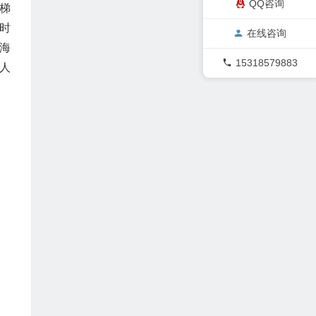
QQ咨询
用梯
时
在线咨询
海
15318579883
人