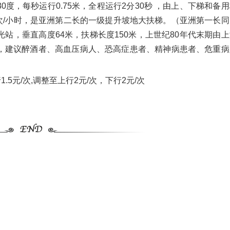
为30度，每秒运行0.75米，全程运行2分30秒 ，由上、下梯和备
人次/小时，是亚洲第二长的一级提升坡地大扶梯。（亚洲第一长同
站，垂直高度64米，扶梯长度150米，上世纪80年代末期由上
，建议醉酒者、高血压病人、恐高症患者、精神病患者、危重病
1.5元/次,调整至上行2元/次，下行2元/次