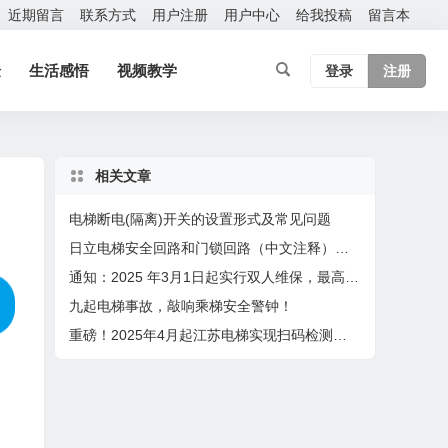
近期留言
联系方式
用户注册
用户中心
给我投稿
留言本
验
生活感悟
视频教学
登录
注册
相关文章
电梯断电(隔离)开关的设置形式及常见问题
日立电梯安全回路和门锁回路（中文注释）型号：HCA
通知：2025 年3月1日起实行双人维保，最高保养60台，4月1日起扫码保养
九起电梯事故，敲响乘梯安全警钟！
重磅！2025年4月起江苏电梯实现扫码检测，检验员在2个设区市检测或者月超80台将成重点关照对象